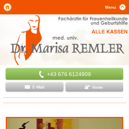
Menu
+43 676 6124909