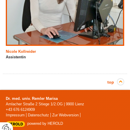
Nicole Kollreider
Assistentin
top
Dr. med. univ. Remler Marisa
Amlacher Straße 2 Stiege 1/2.OG
|
9900
Lienz
+43 676 6124909
Impressum
Datenschutz
Zur Webversion
powered by HEROLD